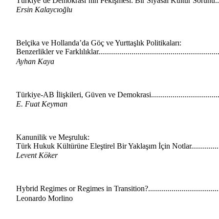
Türkiye’de Demokrasi’nin Pekişmesi: Bir Siyasal Kültür Sorunu.....
Ersin Kalaycıoğlu
Belçika ve Hollanda’da Göç ve Yurttaşlık Politikaları:
Benzerlikler ve Farklılıklar............................................................
Ayhan Kaya
Türkiye-AB İlişkileri, Güven ve Demokrasi....................................
E. Fuat Keyman
Kanunilik ve Meşruluk:
Türk Hukuk Kültürüne Eleştirel Bir Yaklaşım İçin Notlar................
Levent Köker
Hybrid Regimes or Regimes in Transition?.....................................
Leonardo Morlino