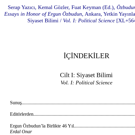
Serap Yazıcı, Kemal Gözler, Fuat Keyman (Ed.),
Özbudun
Essays in Honor of Ergun Özbudun
, Ankara, Yetkin Yayınlar
Siyaset Bilimi /
Vol. I: Political Science
[XL+564
İÇİNDEKİLER
Cilt I: Siyaset Bilimi
Vol. I: Political Science
Sunuş..........................................................................................
Editörlerden.................................................................................
Ergun Özbudun’la Birlikte 46 Yıl..................................................
Erdal Onar