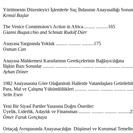
Yürütmenin Düzenleyici İşlemlerle Suç İhdasının Anayasallığı Sorunu..
Kemal Başlar
The Venice Commission’s Action in Africa.......... ..........165
Gianni Buquicchio and Schnutz Rudolf Dürr
Anayasa Yargısında Yokluk .......... .......... ..........175
Osman Can
Anayasa Mahkemesi Kararlarının Gerekçelerinin Bağlayıcılığına
İlişkin Bazı Sorunlar .......... .......... .......... .......... .......... .......... .......
Ayhan Döner
1982 Anayasasına Göre Olağanüstü Hallerde Vatandaşlara Getirilebi
Para, Mal ve Çalışma Yükümlülükleri .......... .......... .......... .......... ......
Selin Esen
Yeni Bir Siyasî Partiler Yasasına Doğru Öneriler:
Üyelik, Liderlik, Adaylık ve Finansman .......... .......... .......... ..........
Ömer Faruk Gençkaya
Ortaçağ Avrupasında Anayasacılığın Düşünsel ve Kurumsal Temelleri .