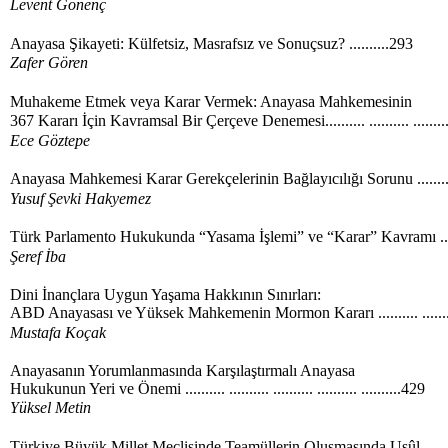
Levent Gönenç
Anayasa Şikayeti: Külfetsiz, Masrafsız ve Sonuçsuz? ..........293
Zafer Gören
Muhakeme Etmek veya Karar Vermek: Anayasa Mahkemesinin
367 Kararı İçin Kavramsal Bir Çerçeve Denemesi.......... .......... .......
Ece Göztepe
Anayasa Mahkemesi Karar Gerekçelerinin Bağlayıcılığı Sorunu .......... 
Yusuf Şevki Hakyemez
Türk Parlamento Hukukunda “Yasama İşlemi” ve “Karar” Kavramı ....
Şeref İba
Dini İnançlara Uygun Yaşama Hakkının Sınırları:
ABD Anayasası ve Yüksek Mahkemenin Mormon Kararı .......... .......
Mustafa Koçak
Anayasanın Yorumlanmasında Karşılaştırmalı Anayasa
Hukukunun Yeri ve Önemi .......... .......... .......... .......... ..........429
Yüksel Metin
Türkiye Büyük Millet Meclisinde Teamüllerin Oluşmasında Usûl