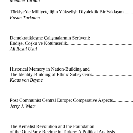
Mehmet Turhan
Türkiye’de Milliyetçiliğin Yükselişi: Diyalektik Bir Yaklaşım..........
Füsun Türkmen
Demokratikleşme Çalışmalarının Serüveni:
Endişe, Coşku ve Kötümserlik.......................................................
Ali Resul Usul
Historical Memory in Nation-Building and
The Identity-Building of Ethnic Subsystems...................................
Klaus von Beyme
Post-Communist Central Europe: Comparative Aspects...................
Jerzy J. Wiatr
The Kemalist Revolution and the Foundation
of the One-Party Regime in Turkey: A Political Analysis.................