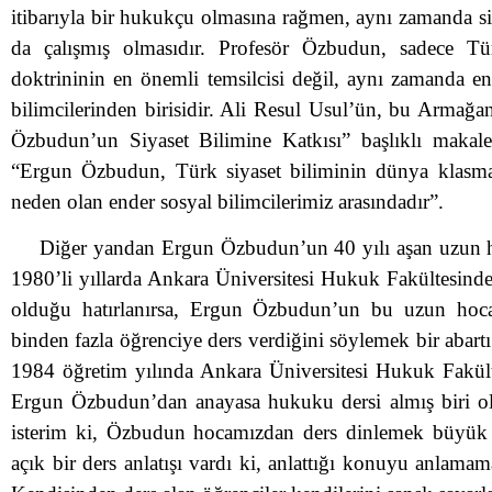
itibarıyla bir hukukçu olmasına rağmen, aynı zamanda si
da çalışmış olmasıdır. Profesör Özbudun, sadece T
doktrininin en önemli temsilcisi değil, aynı zamanda en
bilimcilerinden birisidir. Ali Resul Usul’ün, bu Armağa
Özbudun’un Siyaset Bilimine Katkısı” başlıklı makalesi
“
Ergun Özbudun, Türk siyaset biliminin dünya klasm
neden olan ender sosyal bilimcilerimiz arasındadır”.
Diğer yandan Ergun Özbudun’un 40 yılı aşan uzun ho
1980’li yıllarda Ankara Üniversitesi Hukuk Fakültesinde 
olduğu hatırlanırsa, Ergun Özbudun’un bu uzun hoca
binden fazla öğrenciye ders verdiğini söylemek bir abart
1984 öğretim yılında Ankara Üniversitesi Hukuk Fakült
Ergun Özbudun’dan anayasa hukuku dersi almış biri o
isterim ki, Özbudun hocamızdan ders dinlemek büyük b
açık bir ders anlatışı vardı ki, anlattığı konuyu anlam