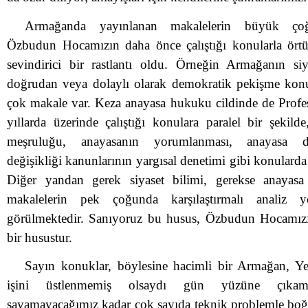
Armağanda yayınlanan makalelerin büyük ço
Özbudun Hocamızın daha önce çalıştığı konularla örtü
sevindirici bir rastlantı oldu. Örneğin Armağanın siy
doğrudan veya dolaylı olarak demokratik pekişme kon
çok makale var. Keza anayasa hukuku cildinde de Prof
yıllarda üzerinde çalıştığı konulara paralel bir şekild
meşruluğu, anayasanın yorumlanması, anayasa değ
değişikliği kanunlarının yargısal denetimi gibi konulard
Diğer yandan gerek siyaset bilimi, gerekse anayas
makalelerin pek çoğunda karşılaştırmalı analiz yö
görülmektedir. Sanıyoruz bu husus, Özbudun Hocamızı 
bir husustur.
Sayın konuklar, böylesine hacimli bir Armağan, Ye
işini üstlenmemiş olsaydı gün yüzüne çıkamay
sayamayacağımız kadar çok sayıda teknik problemle bo