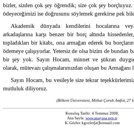
bizler, sizden çok şey öğrendik; size çok şey borçluyuz
ödeyeceğimizi ise doğrusunu söylemek gerekirse pek bil
Akademik dünyada kendilerini hocalarına vey
arkadaşlarına karşı benzer bir borç altında hissedenler
topladıkları bir kitabı, ona armağan ederek bu borçların
ödemeye çalışıyorlar. Yetersiz de olsa bizim de bundan 
bir şey yok. Sayın Hocam, minnet ve şükran duygula
olarak, mütevazı çalışmalarımızdan oluşan bu Armağanı l
Sayın Hocam, bu vesileyle size tekrar teşekkürlerimi
mutluluk diliyoruz.
(Bilkent Üniversitesi, Mithat Çoruh Amfisi, 27
Konuluş Tarihi: 4 Temmuz 2008,
Ana Sayfa:
www.anayasa.gen.tr
K. Gözler. kgozler[at]hotmail.com