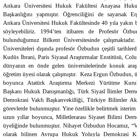
Ankara Üniversitesi Hukuk Fakültesi Anayasa Huku
Başkanlığını yapmıştır. Öğrenciliğini de sayarsak
Ankara Üniversitesi Hukuk Fakültesinde 40 yıla yakın b
söyleyebiliriz. 1994’ten itibaren de Profesör Özb
bulunduğumuz Bilkent Üniversitesinde çalışmaktadır
Üniversiteleri dışında profesör Özbudun çeşitli tarihle
Kudüs İbrani, Paris Siyasal Araştırmalar Enstitüsü, Col
dünyanın en önde gelen üniversitelerinde konuk ara
öğretim üyesi olarak çalışmıştır. Keza Ergun Özbudun, ü
boyunca Atatürk Araştırma Merkezi Yürütme Kur
Başkanı Hukuk Danışmanlığı, Türk Siyasî İlimler Dern
Demokrasi Vakfı Başkanvekilliği, Türkiye Bilimler Ak
görevlerde bulunmuştur. Yine özellikle belirtmek isteri
uzun yıllar boyunca, Milletlerarası Siyaset Bilimi De
üyeliğinde bulunmuştur. Nihayet Özbudun Hocamız, 
olarak bilinen Avrupa Hukuk Yoluyla Demokrasi 