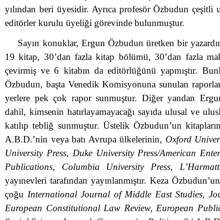
yılından beri üyesidir. Ayrıca profesör Özbudun çeşitli ul
editörler kurulu üyeliği görevinde bulunmuştur.
Sayın konuklar, Ergun Özbudun üretken bir yazardı
19 kitap, 30’dan fazla kitap bölümü, 30’dan fazla ma
çevirmiş ve 6 kitabın da editörlüğünü yapmıştır. Bun
Özbudun, başta Venedik Komisyonuna sunulan raporlar 
yerlere pek çok rapor sunmuştur. Diğer yandan Erg
dahil, kimsenin hatırlayamayacağı sayıda ulusal ve ulu
katılıp tebliğ sunmuştur. Üstelik Özbudun’un kitapları
A.B.D.’nin veya batı Avrupa ülkelerinin,
Oxford Univers
University Press, Duke University Press/American Enterp
Publications, Columbia University Press, L’Harmat
yayınevleri tarafından yayınlanmıştır. Keza Özbudun’u
çoğu
International Journal of Middle East Studies, J
European Constitutional Law Review, European Public