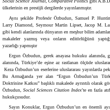
Social Science Journal, Comparative Politics
gibi A.B.D
ülkelerinin en prestijli dergilerde yayınlanmıştır.
Aynı şekilde Profesör Özbudun, Samuel P. Huntin
Larry Diamond, Seymour Martin Lipset, Jacop M. La
gibi kendi alanlarında dünyanın en meşhur bilim adamlar
makaleler yazmış veya onların editörlüğünü yaptığ
yazarlığı yapmıştır
Ergun Özbudun, gerek anayasa hukuku alanında, ger
alanında, Türkiye’de eşine az rastlanan ölçüde uluslara
Keza Özbudun’un eserlerine uluslararası yayınlarda pek 
Bu Armağanda yer alan “Ergun Özbudun’un Tür
Doktrinine Katkısı” başlıklı makalede ayrıntılı olarak gös
Özbudun,
Social Sciences Citation Index
’te en fazla at
hukukçusudur.
Sayın Konuklar, Ergun Özbudun’un en önemli ayırıc