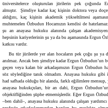
üniversitelerce oluşturulan jürilerin pek çoğunda
almıştır. Şimdiye kadar kaç kişinin doktora veya doçen
aldığını, kaç kişinin akademik yükseltilmesi aşaması
muhtemelen Özbudun Hocamızın kendisi de hatırlamaz.
şu an anayasa hukuku alanında çalışan akademisye
hepsinin kariyerlerinin şu ya da bu aşamasında Ergun Ö
katkısı vardır.
Bu tür jürilerde yer alan hocaların pek çoğu şu ya d
anılmaz. Ancak ben şimdiye kadar Ergun Özbudun’un bu
geçen veya kalan bir arkadaşımızın Ergun Özbudun h
söz söylediğine tanık olmadım. Anayasa hukuku gibi i
had safhada olduğu bir alanda, farklı eğilimlere mensup,
anayasa hukukçuları, bir an dahi, Ergun Özbudun’un 
objektifliğinden şüphe etmemişlerdir. Eğer Ergun Özbu
–ben dahil–, anayasa hukuku alanında çalışan yardımcı
profesör arkadaşlarımızdan bazıları bu meslekte olmay