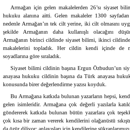
Armağan için gelen makalelerden 26’sı siyaset bili
hukuku alanına aitti. Gelen makaleler 1300 sayfadan
nedenle Armağan’ın tek cilt yerine, iki cilt olmasını u
şekilde Armağanın daha kullanışlı olacağını düş
Armağanın birinci cildinde siyaset bilimi, ikinci cildi
makalelerini topladık. Her cildin kendi içinde de ma
soyadlarına göre sıraladık.
Siyaset bilimi cildinin başına Ergun Özbudun’un siya
anayasa hukuku cildinin başına da Türk anayasa hukuk
konusunda birer değerlendirme yazısı koyduk.
Bu Armağana katkıda bulunan yazarların hepsi, kendi
gelen isimleridir. Armağana çok değerli yazılarla katıl
göndererek katkıda bulunan bütün yazarlara çok teşek
çok kısa bir zaman vererek kendilerini olağanüstü sıkışt
da özür diliyor; anlayışları için kendilerine şükranlarımız