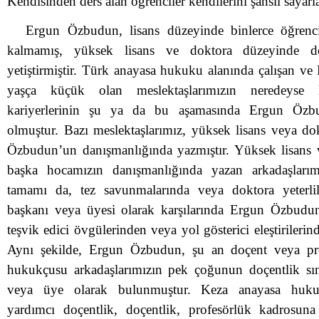
Kendisinden ders alan öğrenciler kendilerini şanslı sayarla
Ergun Özbudun, lisans düzeyinde binlerce öğrenc
kalmamış, yüksek lisans ve doktora düzeyinde de
yetiştirmiştir. Türk anayasa hukuku alanında çalışan 
yaşça küçük olan meslektaşlarımızın neredeyse 
kariyerlerinin şu ya da bu aşamasında Ergun Özbu
olmuştur. Bazı meslektaşlarımız, yüksek lisans veya dok
Özbudun’un danışmanlığında yazmıştır. Yüksek lisans v
başka hocamızın danışmanlığında yazan arkadaşlar
tamamı da, tez savunmalarında veya doktora yeterlili
başkanı veya üyesi olarak karşılarında Ergun Özbudu
teşvik edici övgülerinden veya yol gösterici eleştirilerin
Aynı şekilde, Ergun Özbudun, şu an doçent veya pr
hukukçusu arkadaşlarımızın pek çoğunun doçentlik sın
veya üye olarak bulunmuştur. Keza anayasa hukuk
yardımcı doçentlik, doçentlik, profesörlük kadrosu