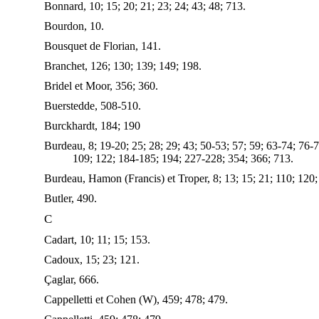
Bonnard, 10; 15; 20; 21; 23; 24; 43; 48; 713.
Bourdon, 10.
Bousquet de Florian, 141.
Branchet, 126; 130; 139; 149; 198.
Bridel et Moor, 356; 360.
Buerstedde, 508-510.
Burckhardt, 184; 190
Burdeau, 8; 19-20; 25; 28; 29; 43; 50-53; 57; 59; 63-74; 76-7
109; 122; 184-185; 194; 227-228; 354; 366; 713.
Burdeau, Hamon (Francis) et Troper, 8; 13; 15; 21; 110; 120;
Butler, 490.
C
Cadart, 10; 11; 15; 153.
Cadoux, 15; 23; 121.
Çaglar, 666.
Cappelletti et Cohen (W), 459; 478; 479.