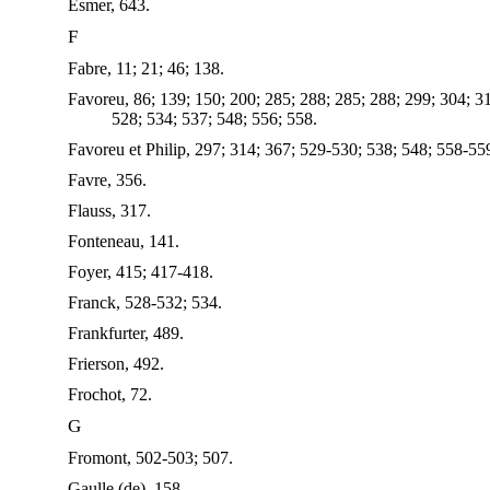
Esmer, 643.
F
Fabre, 11; 21; 46; 138.
Favoreu, 86; 139; 150; 200; 285; 288; 285; 288; 299; 304; 3
528; 534; 537; 548; 556; 558.
Favoreu et Philip, 297; 314; 367; 529-530; 538; 548; 558-55
Favre, 356.
Flauss, 317.
Fonteneau, 141.
Foyer, 415; 417-418.
Franck, 528-532; 534.
Frankfurter, 489.
Frierson, 492.
Frochot, 72.
G
Fromont, 502-503; 507.
Gaulle (de), 158.