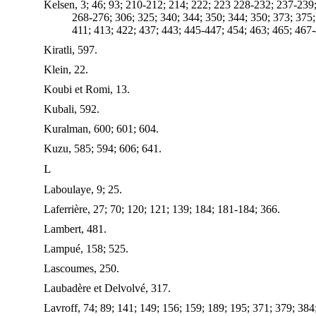
Kelsen, 3; 46; 93; 210-212; 214; 222; 223 228-232; 237-239
268-276; 306; 325; 340; 344; 350; 344; 350; 373; 375
411; 413; 422; 437; 443; 445-447; 454; 463; 465; 467-
Kiratli, 597.
Klein, 22.
Koubi et Romi, 13.
Kubali, 592.
Kuralman, 600; 601; 604.
Kuzu, 585; 594; 606; 641.
L
Laboulaye, 9; 25.
Laferrière, 27; 70; 120; 121; 139; 184; 181-184; 366.
Lambert, 481.
Lampué, 158; 525.
Lascoumes, 250.
Laubadère et Delvolvé, 317.
Lavroff, 74; 89; 141; 149; 156; 159; 189; 195; 371; 379; 384