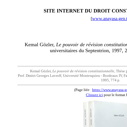
SITE INTERNET DU DROIT CON
[
www.anayasa.gen.t
Kemal Gözler,
Le pouvoir de révision constitutio
universitaires du Septentrion, 1997,
Kemal Gözler,
Le pouvoir de révision constitutionnelle,
Thèse p
Prof. Dmitri Georges Lavroff, Université Montesquieu - Bordeaux IV, Fac
1995, 774 p.
(Page liée:
https://www.anayasa.ge
Cliquez ici
pour le format