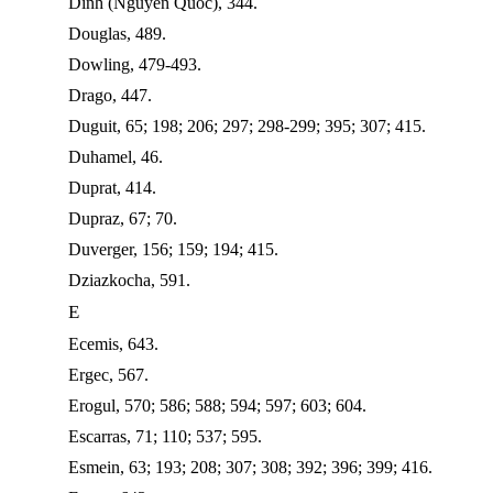
Dinh (Nguyen Quoc), 344.
Douglas, 489.
Dowling, 479-493.
Drago, 447.
Duguit, 65; 198; 206; 297; 298-299; 395; 307; 415.
Duhamel, 46.
Duprat, 414.
Dupraz, 67; 70.
Duverger, 156; 159; 194; 415.
Dziazkocha, 591.
E
Ecemis, 643.
Ergec, 567.
Erogul, 570; 586; 588; 594; 597; 603; 604.
Escarras, 71; 110; 537; 595.
Esmein, 63; 193; 208; 307; 308; 392; 396; 399; 416.