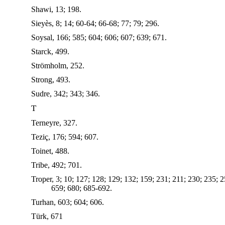
Shawi, 13; 198.
Sieyès, 8; 14; 60-64; 66-68; 77; 79; 296.
Soysal, 166; 585; 604; 606; 607; 639; 671.
Starck, 499.
Strömholm, 252.
Strong, 493.
Sudre, 342; 343; 346.
T
Terneyre, 327.
Teziç, 176; 594; 607.
Toinet, 488.
Tribe, 492; 701.
Troper, 3; 10; 127; 128; 129; 132; 159; 231; 211; 230; 235; 
659; 680; 685-692.
Turhan, 603; 604; 606.
Türk, 671