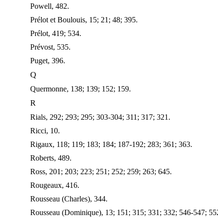
Powell, 482.
Prélot et Boulouis, 15; 21; 48; 395.
Prélot, 419; 534.
Prévost, 535.
Puget, 396.
Q
Quermonne, 138; 139; 152; 159.
R
Rials, 292; 293; 295; 303-304; 311; 317; 321.
Ricci, 10.
Rigaux, 118; 119; 183; 184; 187-192; 283; 361; 363.
Roberts, 489.
Ross, 201; 203; 223; 251; 252; 259; 263; 645.
Rougeaux, 416.
Rousseau (Charles), 344.
Rousseau (Dominique), 13; 151; 315; 331; 332; 546-547; 552