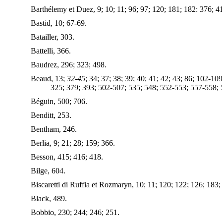
Barthélemy et Duez, 9; 10; 11; 96; 97; 120; 181; 182: 376; 4
Bastid, 10; 67-69.
Batailler, 303.
Battelli, 366.
Baudrez, 296; 323; 498.
Beaud, 13;
32-45
; 34; 37; 38; 39; 40; 41; 42; 43; 86; 102-1
325; 379; 393; 502-507; 535; 548; 552-553; 557-558; 
Béguin, 500; 706.
Benditt, 253.
Bentham, 246.
Berlia, 9; 21; 28; 159; 366.
Besson, 415; 416; 418.
Bilge, 604.
Biscaretti di Ruffia et Rozmaryn, 10; 11; 120; 122; 126; 183;
Black, 489.
Bobbio, 230; 244; 246; 251.