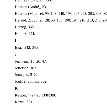
Hart, 221; 244; 685; 686.
Hauriou (André), 23.
Hauriou (Maurice), 99; 103; 140; 193; 297-298; 303; 393; 39
Héraud, 21; 23; 25; 28; 50; 183; 190; 194; 210; 213; 240; 26
Herzog, 335.
Holmes, 254.
I
Isaac, 342; 345.
J
Jeanneau, 15; 26; 47.
Jefferson, 183.
Jouanjan, 512.
Jouffret-Spinosi, 302.
K
Kauper, 479-493; 508-509.
Kazan, 671.