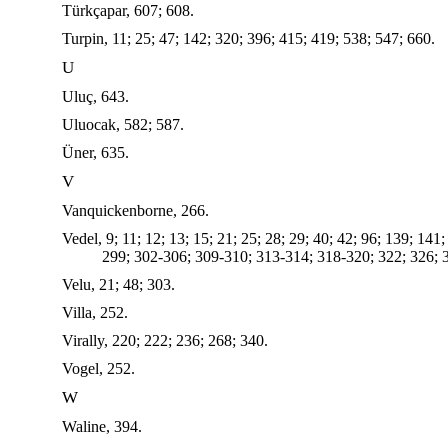
Türkçapar, 607; 608.
Turpin, 11; 25; 47; 142; 320; 396; 415; 419; 538; 547; 660.
U
Uluç, 643.
Uluocak, 582; 587.
Üner, 635.
V
Vanquickenborne, 266.
Vedel, 9; 11; 12; 13; 15; 21; 25; 28; 29; 40; 42; 96; 139; 14
299; 302-306; 309-310; 313‑314; 318-320; 322; 326; 3
Velu, 21; 48; 303.
Villa, 252.
Virally, 220; 222; 236; 268; 340.
Vogel, 252.
W
Waline, 394.