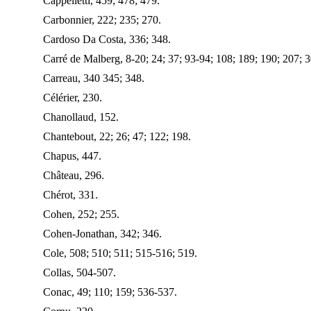
Cappelletti, 459; 478; 479.
Carbonnier, 222; 235; 270.
Cardoso Da Costa, 336; 348.
Carré de Malberg, 8-20; 24; 37; 93-94; 108; 189; 190; 207; 
Carreau, 340 345; 348.
Célérier, 230.
Chanollaud, 152.
Chantebout, 22; 26; 47; 122; 198.
Chapus, 447.
Château, 296.
Chérot, 331.
Cohen, 252; 255.
Cohen-Jonathan, 342; 346.
Cole, 508; 510; 511; 515-516; 519.
Collas, 504-507.
Conac, 49; 110; 159; 536-537.