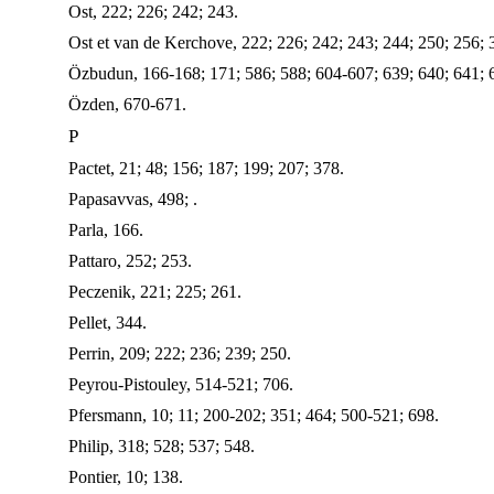
Ost, 222; 226; 242; 243.
Ost et van de Kerchove, 222; 226; 242; 243; 244; 250; 256; 
Özbudun, 166-168; 171; 586; 588; 604-607; 639; 640; 641; 6
Özden, 670-671.
P
Pactet, 21; 48; 156; 187; 199; 207; 378.
Papasavvas, 498; .
Parla, 166.
Pattaro, 252; 253.
Peczenik, 221; 225; 261.
Pellet, 344.
Perrin, 209; 222; 236; 239; 250.
Peyrou-Pistouley, 514-521; 706.
Pfersmann, 10; 11; 200-202; 351; 464; 500-521; 698.
Philip, 318; 528; 537; 548.
Pontier, 10; 138.