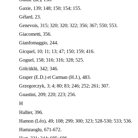
Gaxie, 139; 148; 150; 154; 155.
Gélard, 23.
Genevois, 315; 320; 320; 322; 356; 367; 550; 553.
Giacometti, 356.
Gianfomaggio, 244.
Gicquel, 10; 11; 13; 47; 150; 159; 416.
Goguel, 158; 316; 316; 328; 525.
Gölcüklü, 342; 346.
Graper (E.D.) et Carman (H.J.), 483.
Grzegorczyk, 3; 4; 80; 83; 246; 252; 261; 307.
Guastini, 209; 220; 223; 256.
H
Hallier, 396.
Hamon (Léo), 49; 108; 299; 300; 323; 528-530; 533; 536.
Hamzaoglu, 671-672.